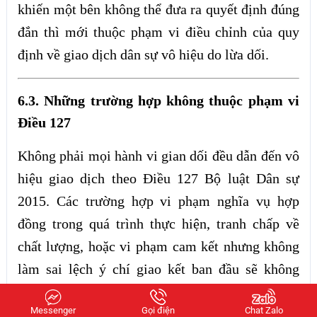
khiến một bên không thể đưa ra quyết định đúng
đắn thì mới thuộc phạm vi điều chỉnh của quy
định về giao dịch dân sự vô hiệu do lừa dối.
6.3. Những trường hợp không thuộc phạm vi
Điều 127
Không phải mọi hành vi gian dối đều dẫn đến vô
hiệu giao dịch theo Điều 127 Bộ luật Dân sự
2015. Các trường hợp vi phạm nghĩa vụ hợp
đồng trong quá trình thực hiện, tranh chấp về
chất lượng, hoặc vi phạm cam kết nhưng không
làm sai lệch ý chí giao kết ban đầu sẽ không
thuộc phạm vi áp dụng. Trong những tình huống
Messenger
Gọi điện
Chat Zalo
này, quan hệ pháp lý thường được giải quyết