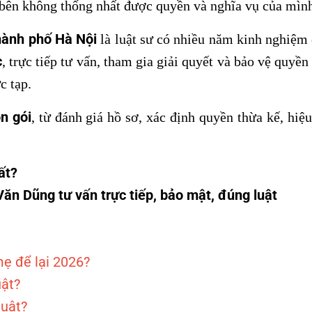
c bên không thống nhất được quyền và nghĩa vụ của mìn
hành phố Hà Nội
là luật sư có nhiều năm kinh nghiệm
c
, trực tiếp tư vấn, tham gia giải quyết và bảo vệ quyề
c tạp.
ọn gói
, từ đánh giá hồ sơ, xác định quyền thừa kế, hiệu
ất?
Văn Dũng tư vấn trực tiếp, bảo mật, đúng luật
mẹ để lại 2026
?
uật?
luật?