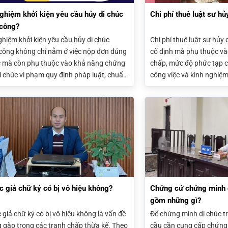
ghiệm khởi kiện yêu cầu hủy di chúc
Chi phí thuê luật sư hủ
 công?
ghiệm khởi kiện yêu cầu hủy di chúc
Chi phí thuê luật sư hủy
công không chỉ nằm ở việc nộp đơn đúng
cố định mà phụ thuộc vào 
c mà còn phụ thuộc vào khả năng chứng
chấp, mức độ phức tạp c
i chúc vi phạm quy định pháp luật, chuẩn
công việc và kinh nghiệm
ng cứ đầy đủ và lựa chọn đúng căn cứ
lao luật sư, người yêu cầ
ện. Hiểu rõ quy trình và chiến lược tố tụng
trả án phí, chi phí giám đ
p tăng khả năng được Tòa án chấp nhận
các chi phí tố tụng khác.
u.
c giả chữ ký có bị vô hiệu không?
Chứng cứ chứng minh di
gồm những gì?
 giả chữ ký có bị vô hiệu không là vấn đề
Để chứng minh di chúc tr
 gặp trong các tranh chấp thừa kế. Theo
cầu cần cung cấp chứng 