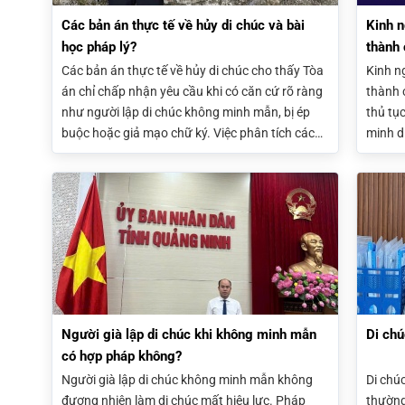
Các bản án thực tế về hủy di chúc và bài
Kinh n
học pháp lý?
thành
Các bản án thực tế về hủy di chúc cho thấy Tòa
Kinh n
án chỉ chấp nhận yêu cầu khi có căn cứ rõ ràng
thành 
như người lập di chúc không minh mẫn, bị ép
thủ tụ
buộc hoặc giả mạo chữ ký. Việc phân tích các
minh d
vụ án giúp hiểu rõ cách Tòa án đánh giá chứng
bị chứ
cứ và áp dụng pháp luật trong tranh chấp thừa
khởi ki
kế.
sẽ giú
yêu cầ
Người già lập di chúc khi không minh mẫn
Di chú
có hợp pháp không?
Người già lập di chúc không minh mẫn không
Di chúc
đương nhiên làm di chúc mất hiệu lực. Pháp
thường