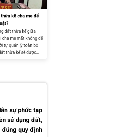
 thừa kế cha mẹ để
luật?
g đất thừa kế giữa
hi cha mẹ mất không để
ời tự quản lý toàn bộ
 đất thừa kế sẽ được
ế đất đai theo pháp
nếu không hòa giải
dân sự phức tạp
ền sử dụng đất,
 đúng quy định