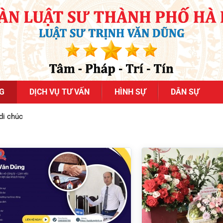
G
DỊCH VỤ TƯ VẤN
HÌNH SỰ
DÂN SỰ
di chúc