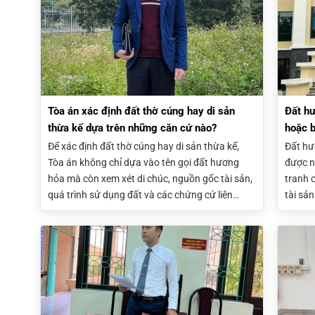
chúc là điều kiện quan trọng trước khi khởi kiện.
thuộc 
định về
Tòa án xác định đất thờ cúng hay di sản
Đất hư
thừa kế dựa trên những căn cứ nào?
hoặc b
Để xác định đất thờ cúng hay di sản thừa kế,
Đất hư
Tòa án không chỉ dựa vào tên gọi đất hương
được n
hỏa mà còn xem xét di chúc, nguồn gốc tài sản,
tranh c
quá trình sử dụng đất và các chứng cứ liên
tài sản
quan. Kết quả xác định sẽ ảnh hưởng trực tiếp
phụ th
đến việc có được chia thừa kế hay không.
hợp ph
pháp l