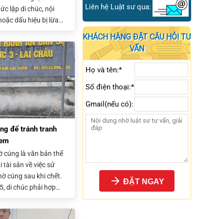
Liên hệ Luật sư qua:
ức lập di chúc, nội
oặc dấu hiệu bị lừa
 bị đầy đủ tài liệu và
KHÁCH HÀNG ĐẶT CÂU HỎI TƯ
sẽ giúp tăng khả năng
VẤN
ranh chấp thừa kế.
Họ và tên:*
Số điện thoại:*
Gmail(nếu có):
ng để tránh tranh
 em
hờ cúng là văn bản thể
i tài sản về việc sử
ờ cúng sau khi chết.
ĐẶT NGAY
, di chúc phải hợp
gười quản lý di sản để
hạn chế tranh chấp