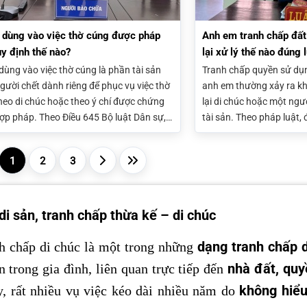
 dùng vào việc thờ cúng được pháp
Anh em tranh chấp đất
uy định thế nào?
lại xử lý thế nào đúng 
 dùng vào việc thờ cúng là phần tài sản
Tranh chấp quyền sử dụn
gười chết dành riêng để phục vụ việc thờ
anh em thường xảy ra k
heo di chúc hoặc theo ý chí được chứng
lại di chúc hoặc một ngư
ợp pháp. Theo Điều 645 Bộ luật Dân sự,
tài sản. Theo pháp luật,
 này có thể không bị chia thừa kế nếu
chia cho các đồng thừa k
g đủ điều kiện pháp luật về quản lý và sử
luật và có thể khởi kiện 
1
2
3
được.
di sản, tranh chấp thừa kế – di chúc
dạng tranh chấp 
nh chấp di chúc là một trong những
nhà đất, quy
 trong gia đình, liên quan trực tiếp đến
không hiểu
y, rất nhiều vụ việc kéo dài nhiều năm do