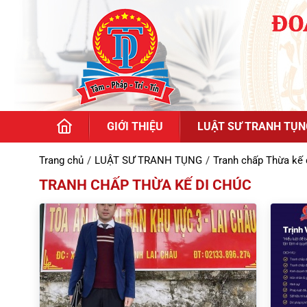
GIỚI THIỆU
LUẬT SƯ TRANH TỤN
Trang chủ
LUẬT SƯ TRANH TỤNG
Tranh chấp Thừa kế 
TRANH CHẤP THỪA KẾ DI CHÚC