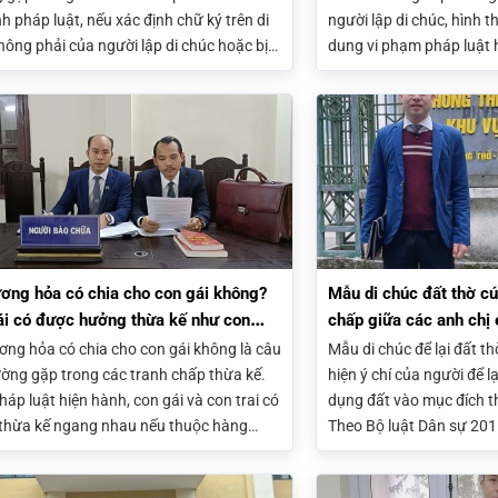
h pháp luật, nếu xác định chữ ký trên di
người lập di chúc, hình th
hông phải của người lập di chúc hoặc bị
dung vi phạm pháp luật h
o, Tòa án có thể xem xét tuyên bố di chúc
dối, cưỡng ép. Việc chuẩn
u, tùy thuộc vào chứng cứ và kết quả
giám định khi cần thiết 
ịnh liên quan.
bảo vệ quyền lợi trong t
ơng hỏa có chia cho con gái không?
Mẫu di chúc đất thờ cú
ái có được hưởng thừa kế như con
chấp giữa các anh chị
ơng hỏa có chia cho con gái không là câu
Mẫu di chúc để lại đất t
ường gặp trong các tranh chấp thừa kế.
hiện ý chí của người để lạ
áp luật hiện hành, con gái và con trai có
dụng đất vào mục đích th
thừa kế ngang nhau nếu thuộc hàng
Theo Bộ luật Dân sự 2015
ế hoặc được chỉ định trong di chúc. Việc
pháp và có thể chỉ định n
ơng hỏa có được chia hay không còn phụ
đảm bảo việc thờ cúng, 