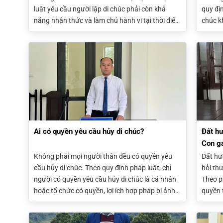
luật yêu cầu người lập di chúc phải còn khả
quy địn
năng nhận thức và làm chủ hành vi tại thời điểm
chúc k
lập di chúc. Việc đánh giá tính hợp pháp phụ
giả mạ
thuộc vào tình trạng thực tế, hồ sơ y tế và các
vô hiệ
chứng cứ liên quan.
giám đ
Ai có quyền yêu cầu hủy di chúc?
Đất hư
Con g
trai?
Không phải mọi người thân đều có quyền yêu
Đất hư
cầu hủy di chúc. Theo quy định pháp luật, chỉ
hỏi th
người có quyền yêu cầu hủy di chúc là cá nhân
Theo ph
hoặc tổ chức có quyền, lợi ích hợp pháp bị ảnh
quyền 
hưởng mới có thể đề nghị Tòa án xem xét. Việc
thừa k
xác định đúng ai được quyền yêu cầu hủy di
đất hư