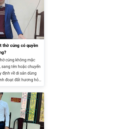
t thờ cúng có quyền
ng?
 thờ cúng không mặc
, sang tên hoặc chuyển
 định về di sản dùng
định đoạt đất hương hỏa
 di chúc, sự đồng ý của
uyết định hợp pháp
yền