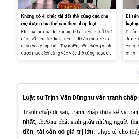
Không có di chúc thì đất thờ cúng của cha
Di sản
mẹ được chia thế nào theo pháp luật
luật q
Khi cha mẹ qua đời không để lại di chúc, đất thờ
Di sản
cúng vẫn có thể được xem là di sản thừa kế và
được n
chia theo pháp luật. Tuy nhiên, nếu chứng minh
cúng t
được mục đích dùng vào việc thờ cúng hoặc có
minh h
thỏa thuận giữa các đồng thừa kế, tài sản này
tài sản
có thể được giữ lại làm hương hỏa thay vì phân
đáp ứn
chia
dụng.
Luật sư Trịnh Văn Dũng tư vấn tranh chấp 
Tranh chấp di sản, tranh chấp thừa kế và tra
nhất
, thường phát sinh giữa những người thân
tiền, tài sản có giá trị lớn
. Thực tế cho thấ