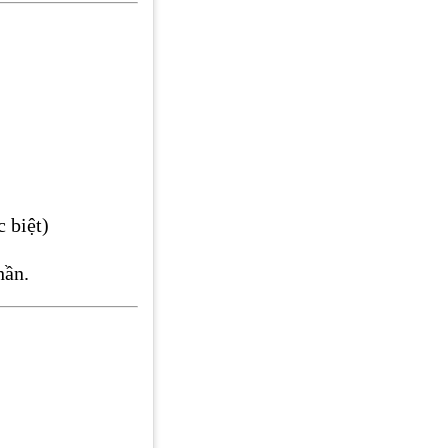
 biệt)
hần.