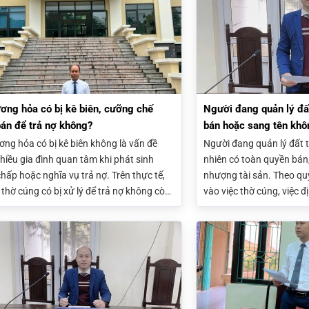
vào nguồn gốc tài sản, di chúc và quy
thừa kế giữa các con
 tài sản thờ cúng.
ơng hỏa có bị kê biên, cưỡng chế
Người đang quản lý đấ
án để trả nợ không?
bán hoặc sang tên khô
ơng hỏa có bị kê biên không là vấn đề
Người đang quản lý đất
hiều gia đình quan tâm khi phát sinh
nhiên có toàn quyền bán
hấp hoặc nghĩa vụ trả nợ. Trên thực tế,
nhượng tài sản. Theo quy
 thờ cúng có bị xử lý để trả nợ không còn
vào việc thờ cúng, việc 
uộc vào nguồn gốc tài sản, chủ sở hữu
thường phải có căn cứ từ
áp, tình trạng thừa kế và quy định của
các đồng thừa kế hoặc q
uật về thi hành án dân sự.
của cơ quan có thẩm qu