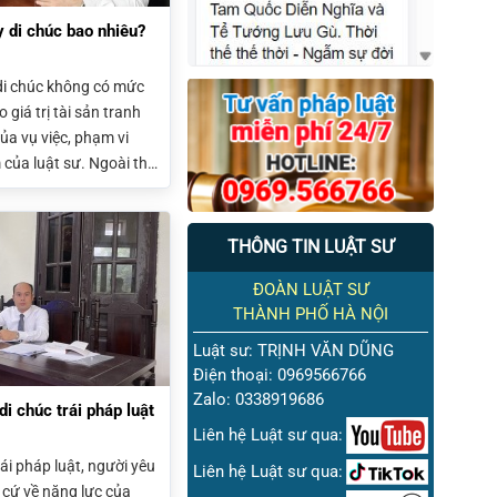
y di chúc bao nhiêu?
 di chúc không có mức
giá trị tài sản tranh
ủa vụ việc, phạm vi
 của luật sư. Ngoài thù
u còn có thể phải chi
ịnh, định giá tài sản và
THÔNG TIN LUẬT SƯ
ĐOÀN LUẬT SƯ
THÀNH PHỐ HÀ NỘI
Luật sư: TRỊNH VĂN DŨNG
Điện thoại: 0969566766
Zalo: 0338919686
 chúc trái pháp luật
Liên hệ Luật sư qua:
ái pháp luật, người yêu
Liên hệ Luật sư qua:
cứ về năng lực của