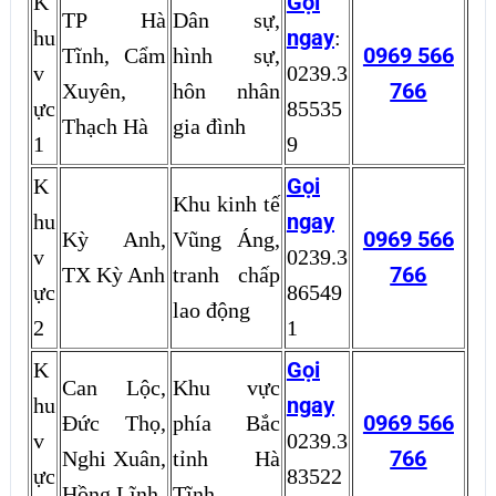
Gọi
K
TP Hà
Dân sự,
ngay
hu
:
0969 566
Tĩnh, Cẩm
hình sự,
v
0239.3
766
Xuyên,
hôn nhân
ực
85535
Thạch Hà
gia đình
1
9
Gọi
K
Khu kinh tế
ngay
hu
0969 566
Kỳ Anh,
Vũng Áng,
v
0239.3
766
TX Kỳ Anh
tranh chấp
ực
86549
lao động
2
1
Gọi
K
Can Lộc,
Khu vực
ngay
hu
0969 566
Đức Thọ,
phía Bắc
v
0239.3
766
Nghi Xuân,
tỉnh Hà
ực
83522
Hồng Lĩnh
Tĩnh