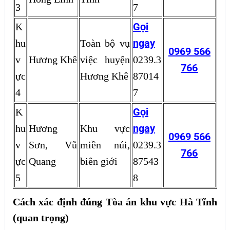
3
7
Gọi
K
ngay
hu
Toàn bộ vụ
0969 566
v
Hương Khê
việc huyện
0239.3
766
ực
Hương Khê
87014
4
7
Gọi
K
ngay
hu
Hương
Khu vực
0969 566
v
Sơn, Vũ
miền núi,
0239.3
766
ực
Quang
biên giới
87543
5
8
Cách xác định đúng Tòa án khu vực Hà Tĩnh
(quan trọng)