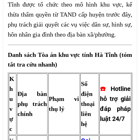
Tĩnh được tổ chức theo mô hình khu vực, kế
thừa thẩm quyền từ TAND cấp huyện trước đây,
phụ trách giải quyết các vụ việc dân sự, hình sự,
hôn nhân gia đình theo địa bàn xã/phường.
Danh sách Tòa án khu vực tỉnh Hà Tĩnh (tóm
tắt tra cứu nhanh)
K
Số
Hotline
h
☎️
Địa bàn
điện
hỗ trợ giải
u
Phạm vi
phụ trách
thoại
đáp pháp
v
thụ lý
chính
liên
luật 24/7
ự
hệ
c