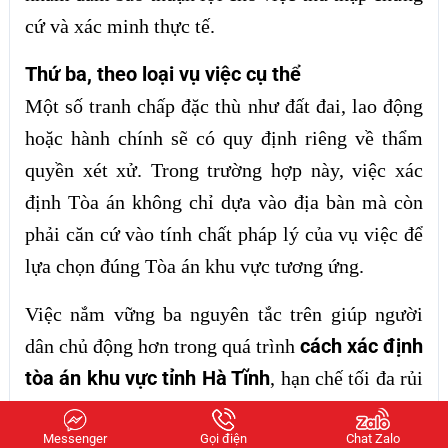
cứ và xác minh thực tế.
Thứ ba, theo loại vụ việc cụ thể
Một số tranh chấp đặc thù như đất đai, lao động
hoặc hành chính sẽ có quy định riêng về thẩm
quyền xét xử. Trong trường hợp này, việc xác
định Tòa án không chỉ dựa vào địa bàn mà còn
phải căn cứ vào tính chất pháp lý của vụ việc để
lựa chọn đúng Tòa án khu vực tương ứng.
Việc nắm vững ba nguyên tắc trên giúp người
cách xác định
dân chủ động hơn trong quá trình
tòa án khu vực tỉnh Hà Tĩnh
, hạn chế tối đa rủi
ro nộp sai nơi, đồng thời đảm bảo hồ sơ được
Messenger
Gọi điện
Chat Zalo
tiếp nhận và xử lý đúng quy trình pháp luật.