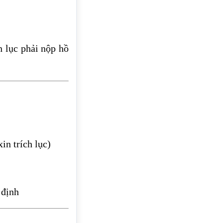
 lục phải nộp hồ
xin trích lục)
 định