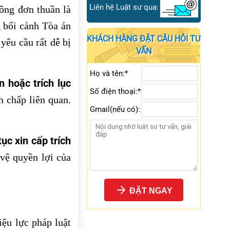
Liên hệ Luật sư qua:
ng đơn thuần là
g bối cảnh Tòa án
KHÁCH HÀNG ĐẶT CÂU HỎI TƯ
yêu cầu rất dễ bị
VẤN
Họ và tên:*
n hoặc trích lục
Số điện thoại:*
h chấp liên quan.
Gmail(nếu có):
ục xin cấp trích
 vệ quyền lợi của
ĐẶT NGAY
iệu lực pháp luật