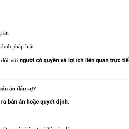
ụ án
định pháp luật
người có quyền và lợi ích liên quan trực ti
c đối với
bản án dân sự?
 ra bản án hoặc quyết định
.