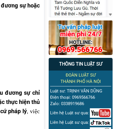
là đương sự hoặc
THÔNG TIN LUẬT SƯ
ĐOÀN LUẬT SƯ
THÀNH PHỐ HÀ NỘI
Luật sư: TRỊNH VĂN DŨNG
ều đương sự chỉ
Điện thoại: 0969566766
ặc thực hiện thủ
Zalo: 0338919686
 cứ pháp lý
, việc
Liên hệ Luật sư qua:
Liên hệ Luật sư qua: