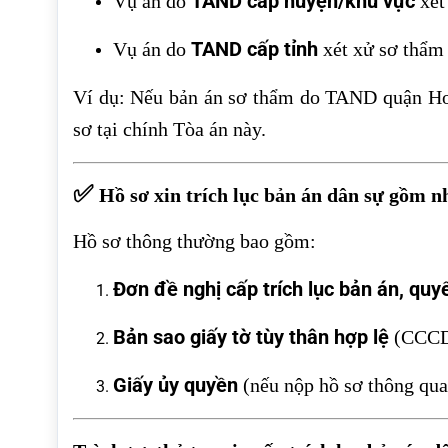
TAND cấp huyện/khu vực
Vụ án do
xét
TAND cấp tỉnh
Vụ án do
xét xử sơ thẩm 
Ví dụ: Nếu bản án sơ thẩm do TAND quận Hoà
sơ tại chính Tòa án này.
✅
Hồ sơ xin trích lục bản án dân sự gồm n
Hồ sơ thông thường bao gồm:
Đơn đề nghị cấp trích lục bản án, quy
Bản sao giấy tờ tùy thân hợp lệ
(CCCD
Giấy ủy quyền
(nếu nộp hồ sơ thông qua