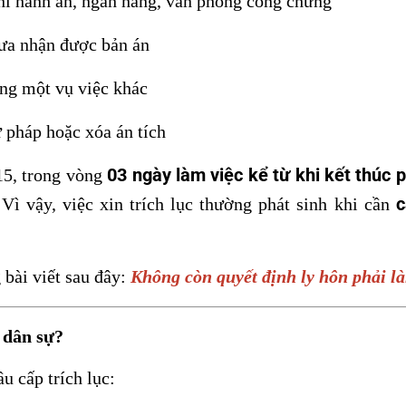
hi hành án, ngân hàng, văn phòng công chứng
ưa nhận được bản án
ng một vụ việc khác
ư pháp hoặc xóa án tích
03 ngày làm việc kể từ khi kết thúc 
15, trong vòng
c
 Vì vậy, việc xin trích lục thường phát sinh khi cần
bài viết sau đây:
Không còn quyết định ly hôn phải l
n dân sự?
 cấp trích lục: