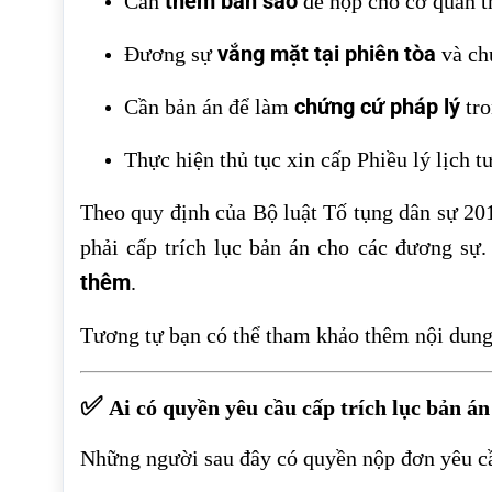
thêm bản sao
Cần
để nộp cho cơ quan t
vắng mặt tại phiên tòa
Đương sự
và ch
chứng cứ pháp lý
Cần bản án để làm
tro
Thực hiện thủ tục xin cấp Phiều lý lịch t
Theo quy định của Bộ luật Tố tụng dân sự 20
phải cấp trích lục bản án cho các đương sự.
thêm
.
Tương tự bạn có thể tham khảo thêm nội dung 
✅
Ai có quyền yêu cầu cấp trích lục bản á
Những người sau đây có quyền nộp đơn yêu cầu