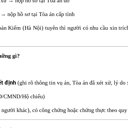
 xử → nộp hồ sơ tại Tòa án đó
→ nộp hồ sơ tại Tòa án cấp tỉnh
n Kiếm (Hà Nội) tuyên thì người có nhu cầu xin trích
hững gì?
ết định
(ghi rõ thông tin vụ án, Tòa án đã xét xử, lý do 
/CMND/Hộ chiếu)
 người khác), có công chứng hoặc chứng thực theo quy