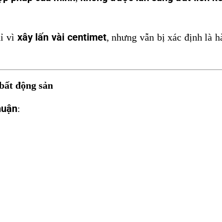
xây lấn vài centimet
hỉ vì
, nhưng vẫn bị xác định là 
 bất động sản
huận
: