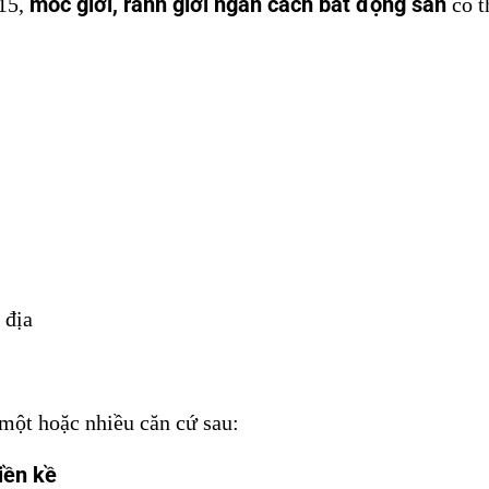
mốc giới, ranh giới ngăn cách bất động sản
015,
có t
 địa
 một hoặc nhiều căn cứ sau:
iền kề