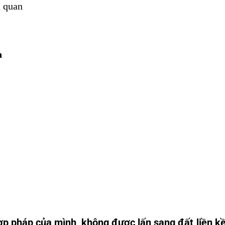
n quan
h
ợp pháp của mình
không được lấn sang đất liền k
,