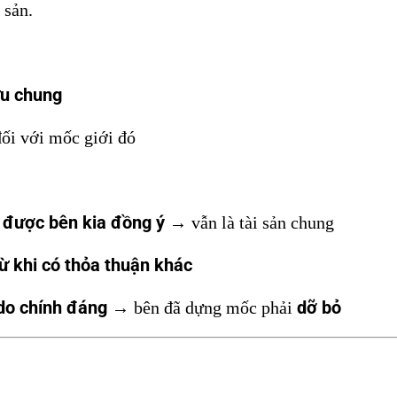
 sản.
ữu chung
ối với mốc giới đó
 được bên kia đồng ý
→ vẫn là tài sản chung
rừ khi có thỏa thuận khác
 do chính đáng
dỡ bỏ
→ bên đã dựng mốc phải