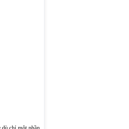
ề
dù chỉ một phần