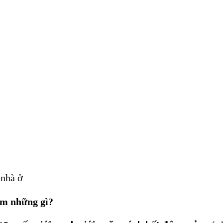
 nhà ở
ồm những gì?