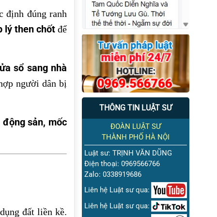
ác định đúng ranh
 lý then chốt
để
cửa sổ sang nhà
 hợp người dân bị
THÔNG TIN LUẬT SƯ
t động sản, mốc
ĐOÀN LUẬT SƯ
THÀNH PHỐ HÀ NỘI
Luật sư: TRỊNH VĂN DŨNG
Điện thoại: 0969566766
Zalo: 0338919686
Liên hệ Luật sư qua:
Liên hệ Luật sư qua:
dụng đất liền kề.