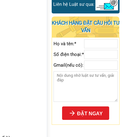
Liên hệ Luật sư qua:
KHÁCH HÀNG ĐẶT CÂU HỎI TƯ
VẤN
Họ và tên:*
Số điện thoại:*
Gmail(nếu có):
ĐẶT NGAY