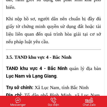
biến.
Khi nộp hồ sơ, người dân nên chuẩn bị đầy đủ
giấy tờ chứng minh quyền sử dụng đất hoặc tài
liệu liên quan đến quá trình hòa giải tại cơ sở
nếu pháp luật yêu cầu.
3.5. TAND khu vực 4 - Bắc Ninh
TAND khu vực 4 - Bắc Ninh
quản lý địa bàn
Lục Nam và Lạng Giang
.
Trụ sở chính:
Xã Lục Nam, tỉnh Bắc Ninh
Địa chỉ:
Tổ dân phố Bình Minh, xã Lục Nam,
tỉnh Bắc Ninh
Messenger
Gọi điện
Chat Zalo