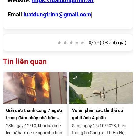
Website:
https://luatdungtrinh.vn
|
Email
:
luatdungtrinh@gmail.com
|
★
★
★
★
★
★
★
★
★
★
0/5 - (0 Đánh giá)
Tin liên quan
Giải cứu thành công 7 người
Vụ án phân xác thi thể cô
trong đám cháy nhà bốn
gái thành 4 phần
tầng ở Hà Nội
23h ngày 12/10, khói lửa bốc
Sáng ngày 15/10/2023, theo
lên từ hầm để xe ngôi nhà bốn
thông tin Công an TP Hà Nội