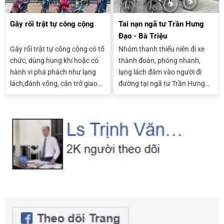
Gây rối trật tự công cộng
Tai nạn ngã tư Trần Hưng
Đạo - Bà Triệu
Gây rối trật tự công cộng có tổ
Nhóm thanh thiếu niên đi xe
chức, dùng hung khí hoặc có
thành đoàn, phóng nhanh,
hành vi phá phách như lạng
lạng lách đâm vào người đi
lách,đánh võng, cản trở giao
đường tại ngã tư Trần Hưng
thông......có thể vị xử phạt từ
Đạo - Bà Triệu khiến 1 người tử
2 đến 7 năm tù giam
vong xảy ra vào tối ngày
03/11/2024 thì trách nhiệm
pháp lý nhóm thanh thiếu niên
và người trực tiếp gây ra tai
nạn là như thế nào?