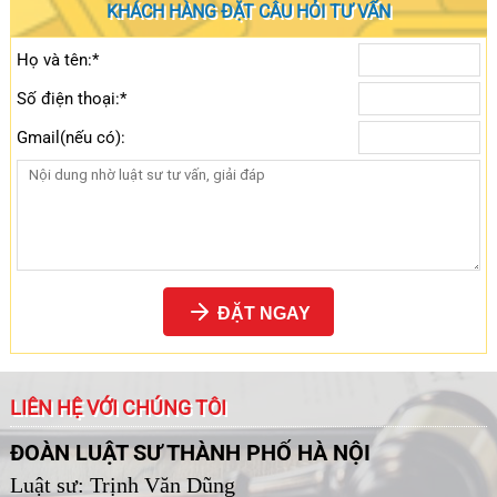
KHÁCH HÀNG ĐẶT CÂU HỎI TƯ VẤN
Họ và tên:*
Số điện thoại:*
Gmail(nếu có):
ĐẶT NGAY
LIÊN HỆ VỚI CHÚNG TÔI
ĐOÀN LUẬT SƯ THÀNH PHỐ HÀ NỘI
Luật sư: Trịnh Văn Dũng