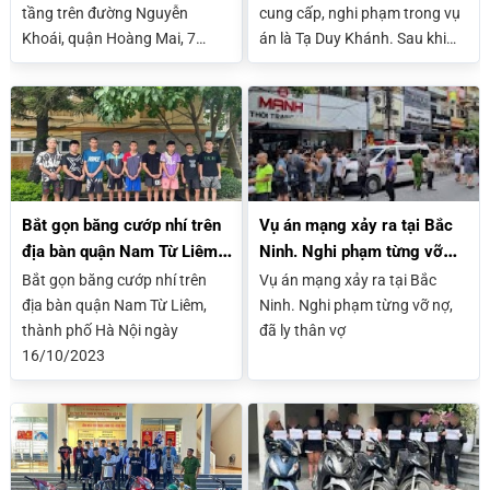
tầng trên đường Nguyễn
cung cấp, nghi phạm trong vụ
Khoái, quận Hoàng Mai, 7
án là Tạ Duy Khánh. Sau khi
người trong hai gia đình anh
giết cô khái nghi phạm
em ruột bị mắc kẹt, chạy ra
đã phân xác thi thể cô
ban công cầu cứu.
gái thành 4 phần và bỏ trốn và
bị cơ quan chức năng bắt giữ
khi đang lẩn trốn tại tỉnh Thái
Bình.
Bắt gọn băng cướp nhí trên
Vụ án mạng xảy ra tại Bắc
địa bàn quận Nam Từ Liêm,
Ninh. Nghi phạm từng vỡ
thành phố Hà Nội
nợ, đã ly thân vợ
Bắt gọn băng cướp nhí trên
Vụ án mạng xảy ra tại Bắc
địa bàn quận Nam Từ Liêm,
Ninh. Nghi phạm từng vỡ nợ,
thành phố Hà Nội ngày
đã ly thân vợ
16/10/2023