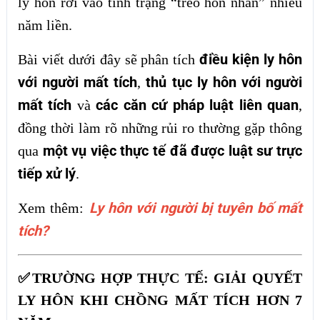
ly hôn rơi vào tình trạng “treo hôn nhân” nhiều
năm liền.
điều kiện ly hôn
Bài viết dưới đây sẽ phân tích
với người mất tích
thủ tục ly hôn với người
,
mất tích
các căn cứ pháp luật liên quan
và
,
đồng thời làm rõ những rủi ro thường gặp thông
một vụ việc thực tế đã được luật sư trực
qua
tiếp xử lý
.
Ly hôn với người bị tuyên bố mất
Xem thêm:
tích?
✅TRƯỜNG HỢP THỰC TẾ: GIẢI QUYẾT
LY HÔN KHI CHỒNG MẤT TÍCH HƠN 7