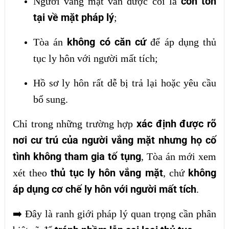
còn tồn
Người vắng mặt vẫn được coi là
tại về mặt pháp lý
;
không có căn cứ
Tòa án
để áp dụng thủ
tục ly hôn với người mất tích;
Hồ sơ ly hôn rất dễ bị trả lại hoặc yêu cầu
bổ sung.
xác định được rõ
Chỉ trong những trường hợp
nơi cư trú của người vắng mặt nhưng họ cố
tình không tham gia tố tụng
, Tòa án mới xem
thủ tục ly hôn vắng mặt
không
xét theo
, chứ
áp dụng cơ chế ly hôn với người mất tích
.
➡️
Đây là ranh giới pháp lý quan trọng cần phân