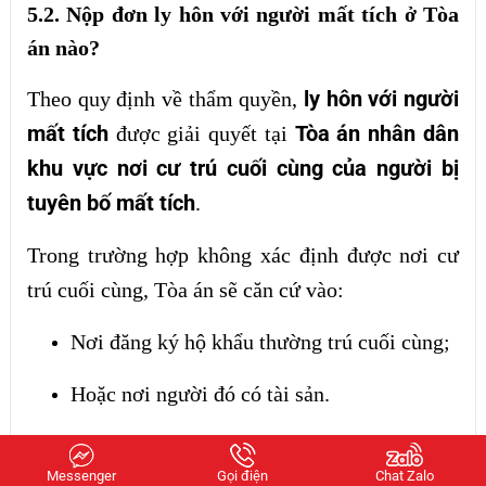
5.2. Nộp đơn ly hôn với người mất tích ở Tòa
án nào?
ly hôn với người
Theo quy định về thẩm quyền,
mất tích
Tòa án nhân dân
được giải quyết tại
khu vực nơi cư trú cuối cùng của người bị
tuyên bố mất tích
.
Trong trường hợp không xác định được nơi cư
trú cuối cùng, Tòa án sẽ căn cứ vào:
Nơi đăng ký hộ khẩu thường trú cuối cùng;
Hoặc nơi người đó có tài sản.
xác định sai thẩm quyền Tòa án
➡️
Việc
là lỗi
Messenger
Gọi điện
Chat Zalo
rất phổ biến, khiến người yêu cầu phải nộp lại hồ