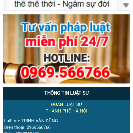
THÔNG TIN LUẬT SƯ
ĐOÀN LUẬT SƯ
THÀNH PHỐ HÀ NỘI
Luật sư: TRỊNH VĂN DŨNG
Điện thoại: 0969566766