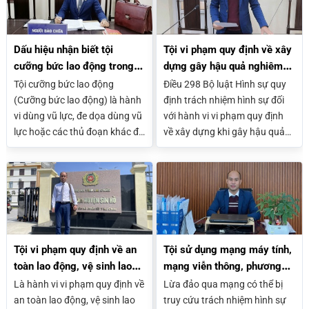
Dấu hiệu nhận biết tội
Tội vi phạm quy định về xây
cưỡng bức lao động trong
dựng gây hậu quả nghiêm
thực tế: Phân biệt với vi
trọng (Điều 298 BLHS)
Tội cưỡng bức lao động
Điều 298 Bộ luật Hình sự quy
phạm lao động
(Cưỡng bức lao động) là hành
định trách nhiệm hình sự đối
vi dùng vũ lực, đe dọa dùng vũ
với hành vi vi phạm quy định
lực hoặc các thủ đoạn khác để
về xây dựng khi gây hậu quả
ép buộc người lao động phải
nghiêm trọng. Chỉ khi có thiệt
làm việc trái ý muốn của họ.
hại lớn về người, tài sản hoặc
an toàn công trình và vượt
ngưỡng xử phạt hành chính
thì mới bị truy cứu trách nhiệm
hình sự.
Tội vi phạm quy định về an
Tội sử dụng mạng máy tính,
toàn lao động, vệ sinh lao
mạng viễn thông, phương
động, về an toàn ở nơi đông
tiện điện tử thực hiện hành
Là hành vi vi phạm quy định về
Lừa đảo qua mạng có thể bị
người (Điều 295 BLHS)
vi chiếm đoạt tài sản (Điều
an toàn lao động, vệ sinh lao
truy cứu trách nhiệm hình sự