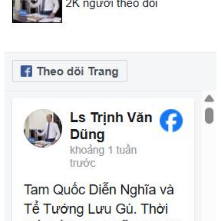
giam giữ hoặc phạt tù.
xâm phạm quyền riêng tư,
danh dự, nhân phẩm hoặc dữ
liệu cá nhân của người liên
quan.