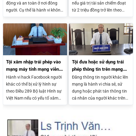
290 BLHS)
động và an toàn ở nơi đông
nếu giá trị tài sản chiếm đoạt
người. Cụ thể là hành vi không
từ 2 triệu đồng trở lên theo
chấp hành các quy định của
Điều 290 BLHS. Trường hợp
nhà nước trong việc đảm bảo
dưới 2 triệu vẫn có thể bị xử lý
an toàn lao động, vệ sinh lao
nếu tái phạm, có tổ chức hoặc
động và an toàn ở nơi đông
gây ảnh hưởng xấu. Mức phạt
người dẫn đến gây thiệt hại
tù phụ thuộc vào số tiền và
cho tính mạng hoặc gây thiệt
mức độ vi phạm.
hại nghiêm trọng cho sức
Tội xâm nhập trái phép vào
Tội đưa hoặc sử dụng trái
khoė, tài sản của người khác.
mạng máy tính mạng viễn
phép thông tin trên mạng
thông hoặc phương tiện
máy tính mạng viễn thông
Hành vi hack Facebook người
Đăng thông tin người khác lên
điện tử của người khác
(Điều 288 BLHS)
khác có thể bị xử lý hình sự
mạng là hành vi chia sẻ, sử
(Điều 289 BLHS)
theo Điều 289 Bộ luật Hình sự
dụng hoặc phát tán thông tin
Việt Nam nếu có yếu tố xâm
cá nhân của người khác trên
nhập trái phép hệ thống mạng,
internet như hình ảnh, số điện
chiếm quyền truy cập hoặc
thoại, địa chỉ, tài khoản mạng
can thiệp dữ liệu. Tùy mức độ
xã hội mà không có sự đồng ý
vi phạm, người thực hiện có
hợp pháp. Hành vi này có thể
thể bị phạt tiền, cải tạo không
bị coi là vi phạm pháp luật nếu