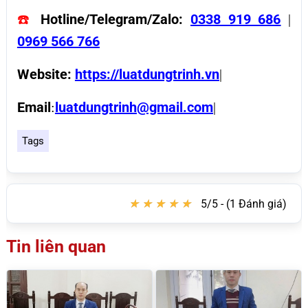
Hotline/Telegram/Zalo:
0338 919 686
☎️
|
0969 566 766
Website:
https://luatdungtrinh.vn
|
Email
luatdungtrinh@gmail.com
:
|
Tags
★
★
★
★
★
★
★
★
★
★
5/5 - (1 Đánh giá)
Tin liên quan