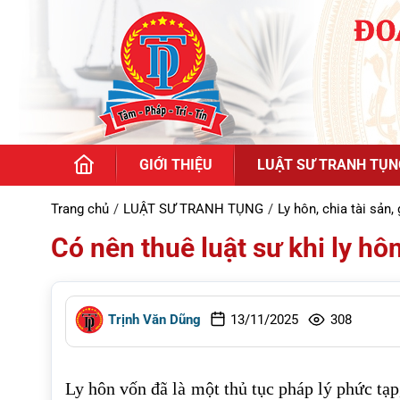
GIỚI THIỆU
LUẬT SƯ TRANH TỤN
Trang chủ
LUẬT SƯ TRANH TỤNG
Ly hôn, chia tài sản
Có nên thuê luật sư khi ly hô
Trịnh Văn Dũng
13/11/2025
308
Ly hôn vốn đã là một thủ tục pháp lý phức tạ