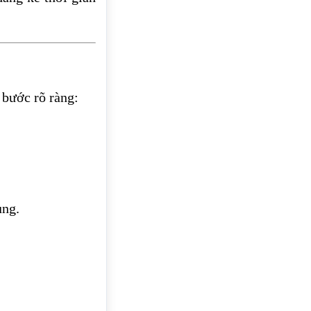
 bước rõ ràng:
ung.