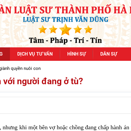
G
DỊCH VỤ TƯ VẤN
HÌNH SỰ
DÂN SỰ
, giành quyền nuôi con
n với người đang ở tù?
p, nhưng khi một bên vợ hoặc chồng đang chấp hành án p