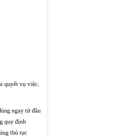
i quyết vụ việc.
úng ngay từ đầu
g quy định
úng thủ tục