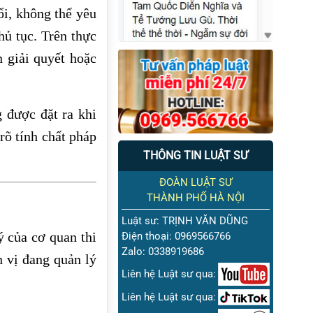
ổi, không thể yêu
hủ tục. Trên thực
n giải quyết hoặc
 được đặt ra khi
rõ tính chất pháp
THÔNG TIN LUẬT SƯ
ĐOÀN LUẬT SƯ
THÀNH PHỐ HÀ NỘI
Luật sư: TRỊNH VĂN DŨNG
 của cơ quan thi
Điện thoại: 0969566766
Zalo: 0338919686
n vị đang quản lý
Liên hệ Luật sư qua:
Liên hệ Luật sư qua: