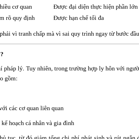
nhiều cơ quan
Được đại diện thực hiện phần lớn
m rõ quy định
Được hạn chế tối đa
phải vì tranh chấp mà vì sai quy trình ngay từ bước đầu
m?
hí pháp lý. Tuy nhiên, trong trường hợp ly hôn với ngư
ao gồm:
với các cơ quan liên quan
 kế hoạch cá nhân và gia đình
thủ tục, từ đó giảm tổng chi phí phát sinh và rút ngắn 