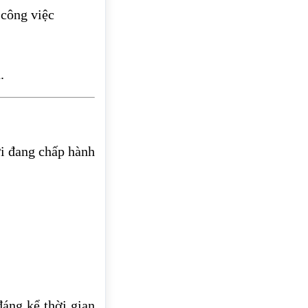
 công việc
.
ời đang chấp hành
đáng kể thời gian