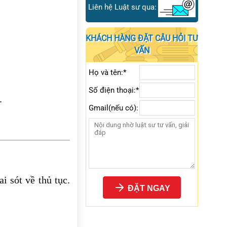
Liên hệ Luật sư qua:
KHÁCH HÀNG ĐẶT CÂU HỎI TƯ
VẤN
Họ và tên:*
Số điện thoại:*
.
Gmail(nếu có):
i sót về thủ tục.
ĐẶT NGAY