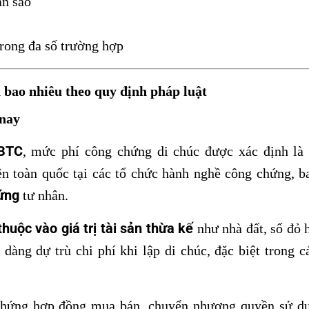
ản sao
rong đa số trường hợp
 bao nhiêu theo quy định pháp luật
 nay
-BTC
, mức phí công chứng di chúc được xác định l
ên toàn quốc tại các tổ chức hành nghề công chứng, 
ứng
tư nhân.
huộc vào giá trị tài sản thừa kế
như nhà đất, sổ đỏ h
 dàng dự trù chi phí khi lập di chúc, đặc biệt trong 
 chứng hợp đồng mua bán, chuyển nhượng quyền sử d