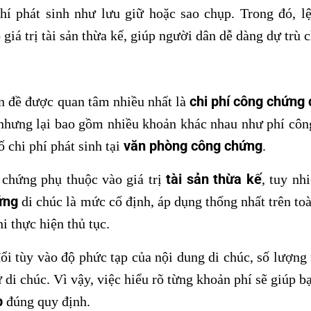
hí phát sinh như lưu giữ hoặc sao chụp. Trong đó, l
iá trị tài sản thừa kế, giúp người dân dễ dàng dự trù c
chi phí công chứng 
n đề được quan tâm nhiều nhất là
 nhưng lại bao gồm nhiều khoản khác nhau như phí côn
văn phòng công chứng
 chi phí phát sinh tại
.
tài sản thừa kế
chứng phụ thuộc vào giá trị
, tuy nh
ứng
di chúc là mức cố định, áp dụng thống nhất trên to
i thực hiện thủ tục.
đổi tùy vào độ phức tạp của nội dung di chúc, số lượng
di chúc. Vì vậy, việc hiểu rõ từng khoản phí sẽ giúp bạ
p
đúng quy định.