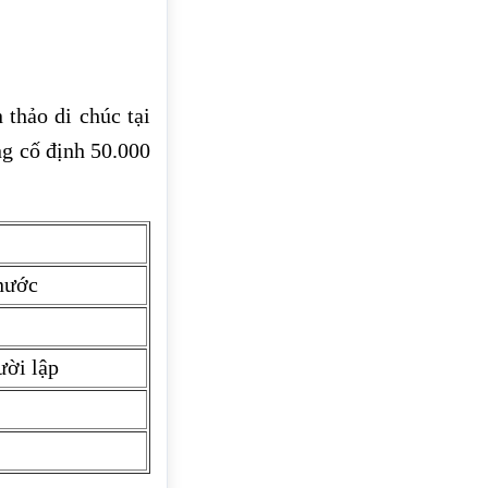
thảo di chúc tại
ng cố định 50.000
nước
ười lập