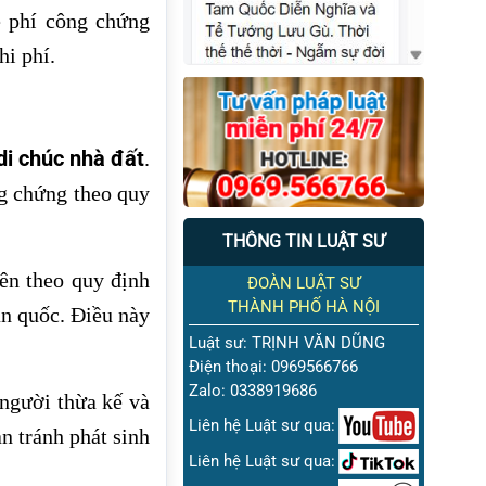
ệ phí công chứng
hi phí.
di chúc nhà đất
.
g chứng theo quy
THÔNG TIN LUẬT SƯ
iên theo quy định
ĐOÀN LUẬT SƯ
THÀNH PHỐ HÀ NỘI
àn quốc. Điều này
Luật sư: TRỊNH VĂN DŨNG
Điện thoại: 0969566766
Zalo: 0338919686
 người thừa kế và
Liên hệ Luật sư qua:
n tránh phát sinh
Liên hệ Luật sư qua: