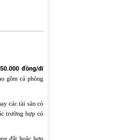
50.000 đồng/di
à
bao gồm cả phòng
ay các tài sản có
các trường hợp có
ụng đất hoặc hợp