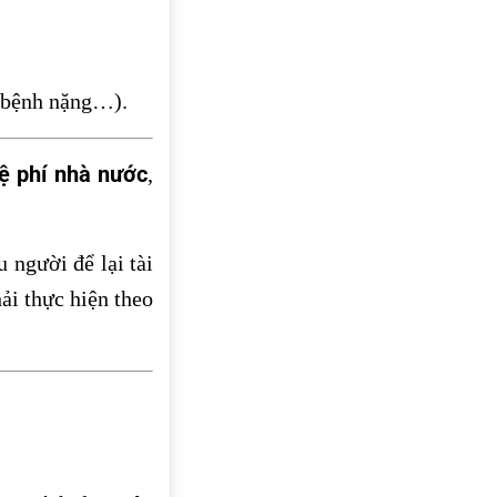
, bệnh nặng…).
lệ phí nhà nước
,
 người để lại tài
hải thực hiện theo