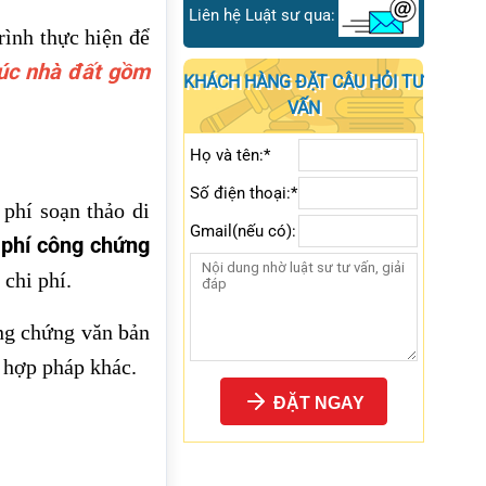
Liên hệ Luật sư qua:
rình thực hiện để
húc nhà đất gồm
KHÁCH HÀNG ĐẶT CÂU HỎI TƯ
VẤN
Họ và tên:*
Số điện thoại:*
phí soạn thảo di
Gmail(nếu có):
 phí công chứng
 chi phí.
ông chứng văn bản
h hợp pháp khác.
ĐẶT NGAY