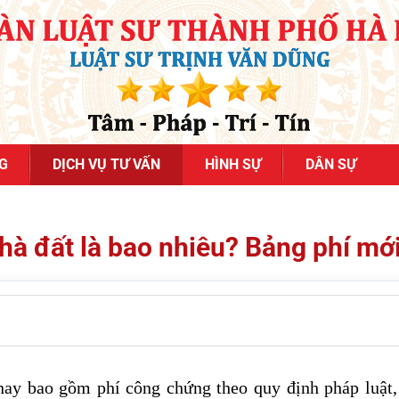
G
DỊCH VỤ TƯ VẤN
HÌNH SỰ
DÂN SỰ
hà đất là bao nhiêu? Bảng phí mớ
ay bao gồm phí công chứng theo quy định pháp luật, 