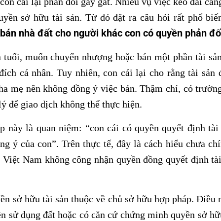
on cái lại phản đối gay gắt. Nhiều vụ việc kéo dài căng
yền sở hữu tài sản. Từ đó đặt ra câu hỏi rất phổ bi
bán nhà đất cho người khác con có quyền phản đố
n tuổi, muốn chuyển nhượng hoặc bán một phần tài sản
ích cá nhân. Tuy nhiên, con cái lại cho rằng tài sản đ
ha mẹ nên không đồng ý việc bán. Thậm chí, có trường
lý để giao dịch không thể thực hiện.
p này là quan niệm: “con cái có quyền quyết định tài
ồng ý của con”. Trên thực tế, đây là cách hiểu chưa ch
t Việt Nam không công nhận quyền đồng quyết định tài
yền sở hữu tài sản thuộc về chủ sở hữu hợp pháp. Điều n
n sử dụng đất hoặc có căn cứ chứng minh quyền sở hữu