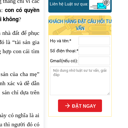
 thẳng chỉ vì các
Liên hệ Luật sư qua:
con có quyền
ến:
i không
?
KHÁCH HÀNG ĐẶT CÂU HỎI TƯ
VẤN
 nhà đất để phục
Họ và tên:*
ó là “tài sản gia
 hợp con cái tìm
Số điện thoại:*
Gmail(nếu có):
 sản của cha mẹ”
ính xác và dễ dẫn
 sản chỉ dựa trên
ĐẶT NGAY
ày có nghĩa là ai
 thì người đó có