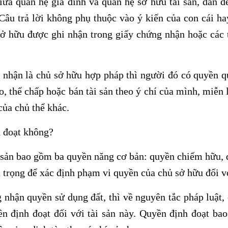
iữa quan hệ gia đình và quan hệ sở hữu tài sản, dẫn 
 Câu trả lời không phụ thuộc vào ý kiến của con cái h
sở hữu được ghi nhận trong giấy chứng nhận hoặc các 
nhận là chủ sở hữu hợp pháp thì người đó có quyền qu
o, thế chấp hoặc bán tài sản theo ý chí của mình, miễn
ủa chủ thể khác.
h đoạt không?
i sản bao gồm ba quyền năng cơ bản: quyền chiếm hữu,
 trọng để xác định phạm vi quyền của chủ sở hữu đối vớ
 nhận quyền sử dụng đất, thì về nguyên tắc pháp luật
ền định đoạt đối với tài sản này. Quyền định đoạt ba