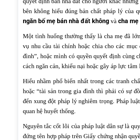
quyết định bán nhà đất cho người khác nhưng c
bên không hiểu đúng bản chất pháp lý của qu
ngăn bố mẹ bán nhà đất không
cha mẹ 
và
Một tình huống thường thấy là cha mẹ đã lớ
vụ nhu cầu tài chính hoặc chia cho các mục đ
đình”, hoặc mình có quyền quyết định cùng c
cách ngăn cản, khiếu nại hoặc gây áp lực tâm 
Hiểu nhầm phổ biến nhất trong các tranh chấ
hoặc “tài sản trong gia đình thì phải có sự đ
đến xung đột pháp lý nghiêm trọng. Pháp luậ
quan hệ huyết thống.
Nguyên tắc cốt lõi của pháp luật dân sự là qu
đứng tên hợp pháp trên Giấy chứng nhận quyề