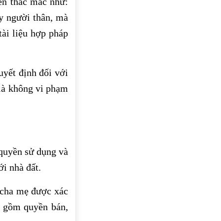
đến thắc mắc như:
ay người thân, mà
tài liệu hợp pháp
yết định đối với
 là không vi phạm
 quyền sử dụng và
i nhà đất.
, cha mẹ được xác
o gồm quyền bán,