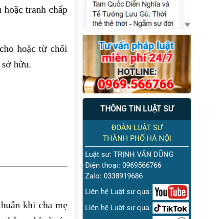
u hoặc tranh chấp
cho hoặc từ chối
 sở hữu.
THÔNG TIN LUẬT SƯ
ĐOÀN LUẬT SƯ
THÀNH PHỐ HÀ NỘI
Luật sư: TRỊNH VĂN DŨNG
Điện thoại: 0969566766
Zalo: 0338919686
Liên hệ Luật sư qua:
 thuẫn khi cha mẹ
Liên hệ Luật sư qua: